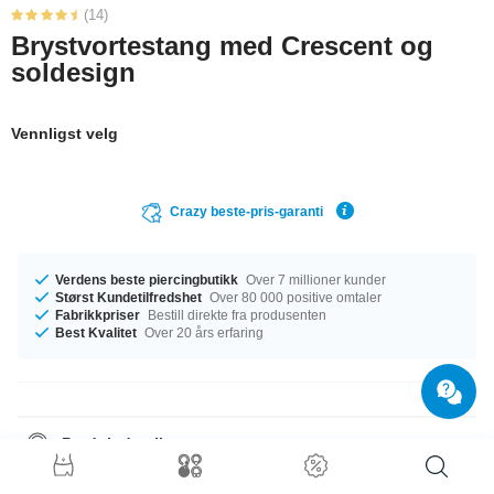
(14)
Brystvortestang med Crescent og
soldesign
Vennligst velg
Crazy beste-pris-garanti
Verdens beste piercingbutikk
Over 7 millioner kunder
Størst Kundetilfredshet
Over 80 000 positive omtaler
Fabrikkpriser
Bestill direkte fra produsenten
Best Kvalitet
Over 20 års erfaring
Produktdetaljer
Denne artikkelen har målet 1.6 mm. Du kan velge en lengde fra 10 mm til
18 mm. Steinen i denne artikkelen kommer i vakker Crystal. En populær