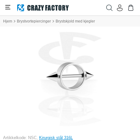
Hjem
Brystvortepiercinger
Brystskjold med kjegler
Artikkelkode: NSC,
Kirurgisk stål 316L