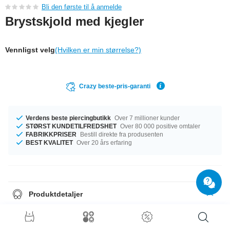
Bli den første til å anmelde
Brystskjold med kjegler
Vennligst velg
(Hvilken er min størrelse?)
Crazy beste-pris-garanti
Verdens beste piercingbutikk
Over 7 millioner kunder
STØRST KUNDETILFREDSHET
Over 80 000 positive omtaler
FABRIKKPRISER
Bestill direkte fra produsenten
BEST KVALITET
Over 20 års erfaring
Produktdetaljer
Vi ordner det, uansett hvilken størrelse du trenger. Du kan velge lengder
fra 8 mm til 16 mm. En tøff artikkel du bare må ha!