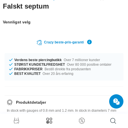
Falskt septum
Vennligst velg
Crazy beste-pris-garanti
Verdens beste piercingbutikk
Over 7 millioner kunder
STØRST KUNDETILFREDSHET
Over 80 000 positive omtaler
FABRIKKPRISER
Bestill direkte fra produsenten
BEST KVALITET
Over 20 års erfaring
Produktdetaljer
In stock with gauges of 0.8 mm and 1.2 mm. In stock in diameters 7 mm
and 10 mm The 2 mm or 2.5 mm ball size is a perfect fit. Such a lovely and
breathtaking product - don't wait any longer.