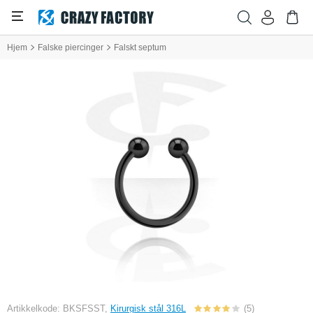
Hjem
Falske piercinger
Falskt septum
Artikkelkode: BKSFSST,
Kirurgisk stål 316L
(5)