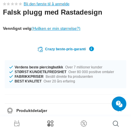
Bli den første til å anmelde
Falsk plugg med Rastadesign
Vennligst velg
(Hvilken er min størrelse?)
Crazy beste-pris-garanti
Verdens beste piercingbutikk
Over 7 millioner kunder
STØRST KUNDETILFREDSHET
Over 80 000 positive omtaler
FABRIKKPRISER
Bestill direkte fra produsenten
BEST KVALITET
Over 20 års erfaring
Produktdetaljer
Denne artikkelen har målet 1.2 mm. Den perfekte følgesvenn i enhver
anledning … tilgjengelig med diameter fra 5 mm til 10 mm. En praktfull
artikkel rett fra fabrikken, i uslåelig kvalitet. Kjøp nå!