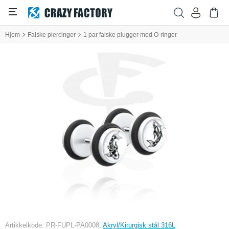
Hjem
Falske piercinger
1 par falske plugger med O-ringer
Artikkelkode: PR-FUPL-PA0008,
Akryl/Kirurgisk stål 316L