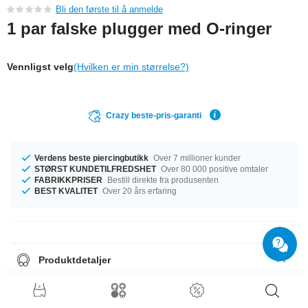
Bli den første til å anmelde
1 par falske plugger med O-ringer
Vennligst velg
(Hvilken er min størrelse?)
Crazy beste-pris-garanti
Verdens beste piercingbutikk
Over 7 millioner kunder
STØRST KUNDETILFREDSHET
Over 80 000 positive omtaler
FABRIKKPRISER
Bestill direkte fra produsenten
BEST KVALITET
Over 20 års erfaring
Produktdetaljer
Den perfekte følgesvenn i enhver anledning … tilgjengelig med et mål på
1.2 mm. Tilgjengelige med diameter på 8 mm eller 10 mm . En flott artikkel
som vil gjøre underverker for enhver look!