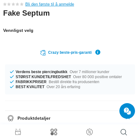
Bli den første til å anmelde
Fake Septum
Vennligst velg
Crazy beste-pris-garanti
Verdens beste piercingbutikk
Over 7 millioner kunder
STØRST KUNDETILFREDSHET
Over 80 000 positive omtaler
FABRIKKPRISER
Bestill direkte fra produsenten
BEST KVALITET
Over 20 års erfaring
Produktdetaljer
The diameter of this item is 10 mm. It can also be bent and individually
adjusted.