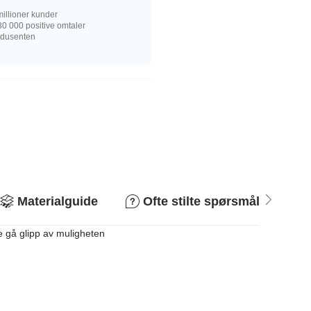
illioner kunder
0 000 positive omtaler
rodusenten
Materialguide
Ofte stilte spørsmål
R
e gå glipp av muligheten