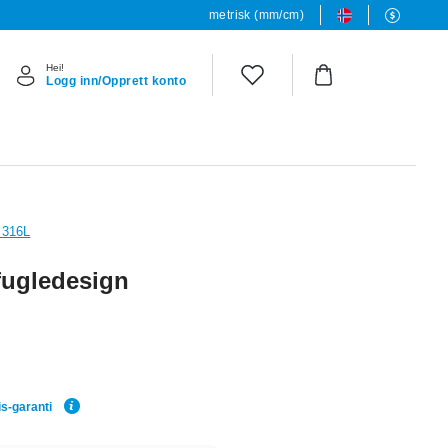
metrisk (mm/cm)
Hei!
Logg inn/Opprett konto
l 316L
fugledesign
is-garanti