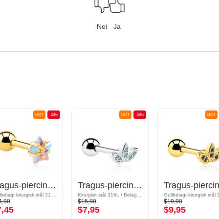
Nei
Ja
HOT
-50%
HOT
-50%
HOT
Tragus-piercing med Krystallstjerne
Tragus-piercing med krystallsteiner
Gullbelagt kirurgisk stål 316L
Kirurgisk stål 316L / Belagt messing
4,90
$15,90
$19,90
7,45
$7,95
$9,95