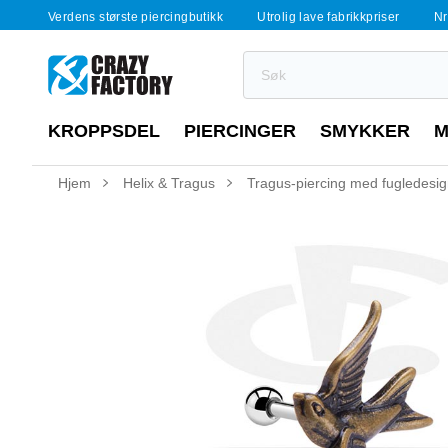
Verdens største piercingbutikk
Utrolig lave fabrikkpriser
Nr
KROPPSDEL
PIERCINGER
SMYKKER
M
Hjem
Helix & Tragus
Tragus-piercing med fugledesi