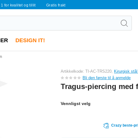
 1 for kvalitet og tillit
Gratis frakt
ER
DESIGN IT!
gn
Artikkelkode: TI-AC-TRS220,
Kirurgisk stå
Bli den første til å anmelde
Tragus-piercing med 
Vennligst velg
Crazy beste-pr