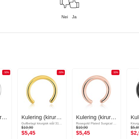
Nei
Ja
-50%
-50%
-50%
Kulering (kirurgisk stål, sølv, skinnende finish)
Kulering (kirurgisk stål, gull, skinnende finish)
Kulering (kirurgisk stål, rosegull, skinnende finish)
Gullbelagt kirurgisk stål 316L
Rosegold Plated Surgical Steel 316L
Kirurg
$10,90
$10,90
$5,8
$5,45
$5,45
$2,