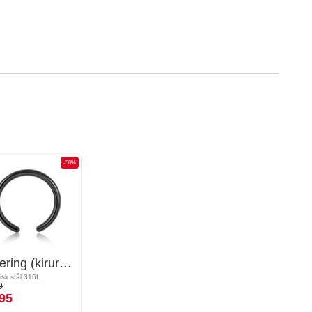
-50%
Kulering (kirurgisk stål, svart, skinnende finish)
isk stål 316L
9
95