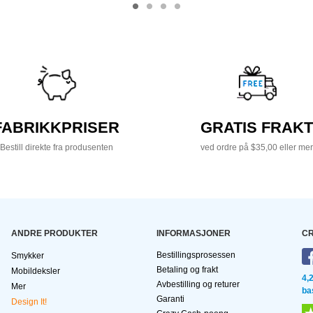
FABRIKKPRISER
GRATIS FRAKT
Bestill direkte fra produsenten
ved ordre på $35,00 eller mer
ANDRE PRODUKTER
INFORMASJONER
CR
Bestillingsprosessen
Smykker
Betaling og frakt
Mobildeksler
4,
Avbestilling og returer
Mer
ba
Garanti
Design It!