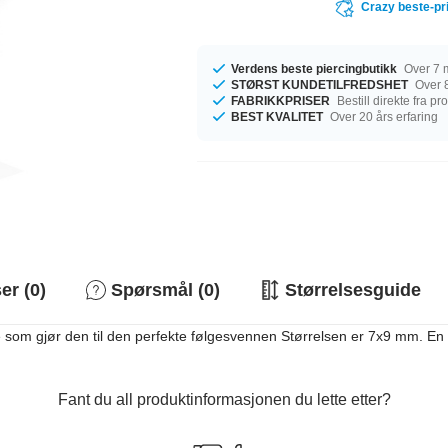
Crazy beste-pr
Verdens beste piercingbutikk
Over 7 m
STØRST KUNDETILFREDSHET
Over 8
FABRIKKPRISER
Bestill direkte fra p
BEST KVALITET
Over 20 års erfaring
r (0)
Spørsmål (0)
Størrelsesguide
om gjør den til den perfekte følgesvennen Størrelsen er 7x9 mm. En flott
Fant du all produktinformasjonen du lette etter?