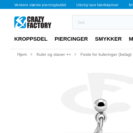
Verdens største piercingbutikk
Utrolig lave fabrikkpriser
Nr
KROPPSDEL
PIERCINGER
SMYKKER
M
Hjem
Kuler og staver ++
Feste for kuleringer (belagt