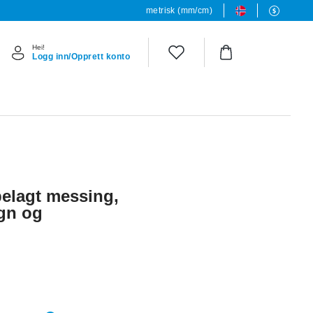
metrisk (mm/cm)
Hei!
Logg inn/Opprett konto
belagt messing,
ign og