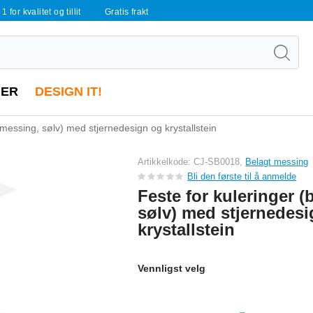
 1 for kvalitet og tillit
Gratis frakt
ER
DESIGN IT!
 messing, sølv) med stjernedesign og krystallstein
Artikkelkode: CJ-SB0018,
Belagt messing
Bli den første til å anmelde
Feste for kuleringer (
sølv) med stjernedes
krystallstein
Vennligst velg