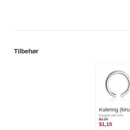
Tilbehør
Kirurgisk stål 316L
$2,29
$1,15