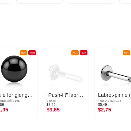
HOT
-50%
HOT
-50%
HOT
Kule for gjengede pinner (kirurgisk stål, svart, skinnende finish)
"Push-fit" labret-pinne uten gjenge (bioflex, forskjellige farger)
La
urgisk stål 316L
Bioflex
Titan ASTM F136
,89
$7,29
$5,49
1,95
$3,65
$2,75