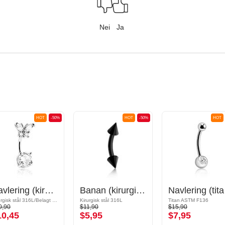
Nei
Ja
HOT
-50%
HOT
-50%
HOT
Navlering (kirurgisk stål, sølv, skinnende finish) med sommerfugldesign og krystallsteiner
Banan (kirurgisk stål, svart, skinnende finish) med kjegler
Navler
Kirurgisk stål 316L/Belagt messing
Kirurgisk stål 316L
Titan ASTM F136
0,90
$11,90
$15,90
10,45
$5,95
$7,95