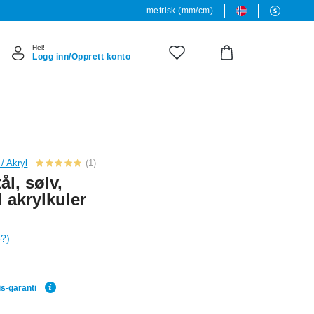
metrisk (mm/cm)
Hei!
Logg inn/Opprett konto
 / Akryl
(1)
ål, sølv,
 akrylkuler
e?)
is-garanti