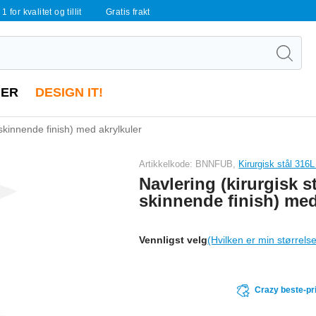
 1 for kvalitet og tillit
Gratis frakt
ER
DESIGN IT!
, skinnende finish) med akrylkuler
Artikkelkode: BNNFUB,
Kirurgisk stål 316L
Navlering (kirurgisk st
skinnende finish) med
Vennligst velg
(Hvilken er min størrels
Crazy beste-pr