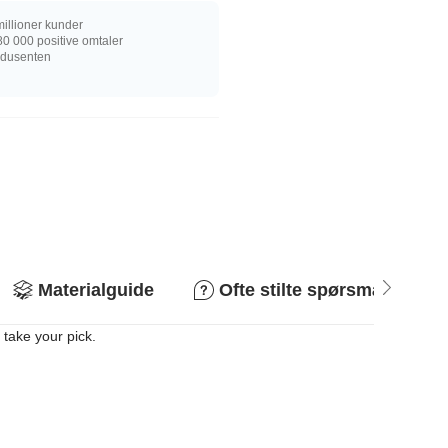
illioner kunder
0 000 positive omtaler
rodusenten
Materialguide
Ofte stilte spørsmål
 take your pick.