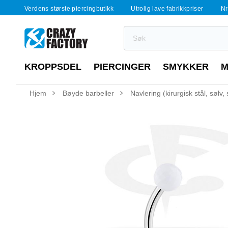
Verdens største piercingbutikk
Utrolig lave fabrikkpriser
Nr
KROPPSDEL
PIERCINGER
SMYKKER
M
Hjem
Bøyde barbeller
Navlering (kirurgisk stål, sølv