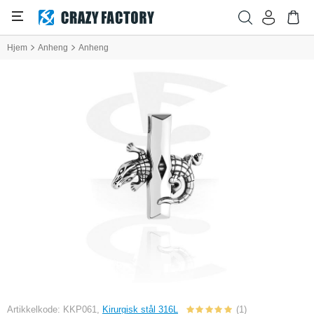
Hjem
Anheng
Anheng
Artikkelkode: KKP061,
Kirurgisk stål 316L
(1)