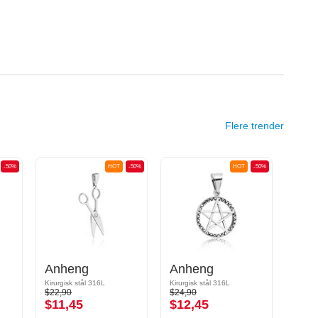
Flere trender
-50%
HOT
-50%
HOT
-50%
Anheng
Anheng
Anh
Kirurgisk stål 316L
Kirurgisk stål 316L
Synteti
$22,90
$24,90
$14,9
$11,45
$12,45
$7,