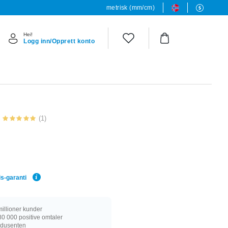
metrisk (mm/cm)
Hei!
Logg inn/Opprett konto
(1)
is-garanti
illioner kunder
0 000 positive omtaler
rodusenten