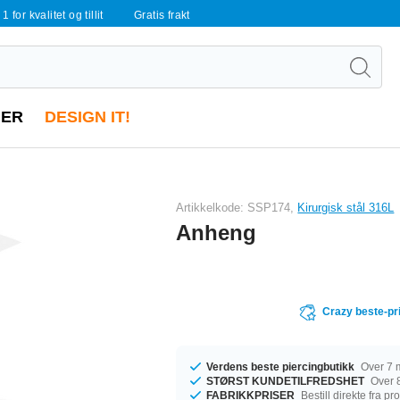
 1 for kvalitet og tillit
Gratis frakt
ER
DESIGN IT!
Artikkelkode: SSP174,
Kirurgisk stål 316L
Anheng
Crazy beste-pr
Verdens beste piercingbutikk
Over 7 m
STØRST KUNDETILFREDSHET
Over 8
FABRIKKPRISER
Bestill direkte fra p