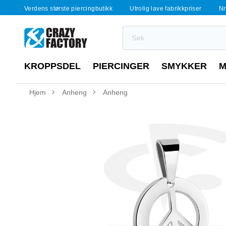
Verdens største piercingbutikk
Utrolig lave fabrikkpriser
Nr
KROPPSDEL
PIERCINGER
SMYKKER
M
Hjem
Anheng
Anheng