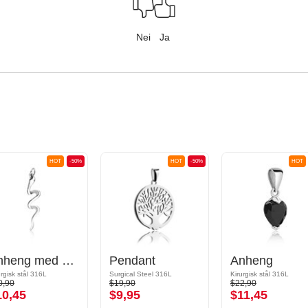
Nei
Ja
HOT
-50%
HOT
-50%
HOT
Anheng med slangedesign
Pendant
Anheng
urgisk stål 316L
Surgical Steel 316L
Kirurgisk stål 316L
0,90
$19,90
$22,90
10,45
$9,95
$11,45