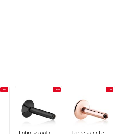
-50%
-50%
-50%
anana-pin met interne schroefdraad
Labret-staafje met interne schroefdraad (chirurgisch staal, zwart, glanzende afwerking)
Labret-staafje met interne schroefdraad (chirurgisch staal, roségoud, glanzende afwerking)