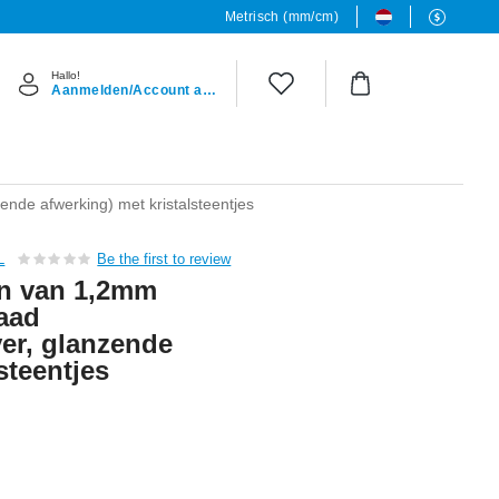
Metrisch (mm/cm)
Hallo!
Aanmelden/Account aanmaken
ende afwerking) met kristalsteentjes
L
Be the first to review
en van 1,2mm
raad
lver, glanzende
steentjes