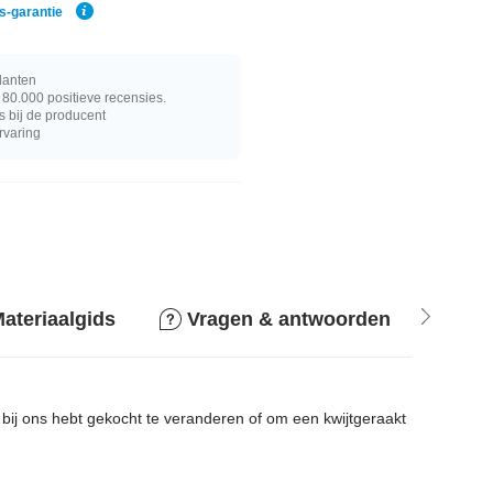
js-garantie
lanten
80.000 positieve recensies.
s bij de producent
rvaring
ateriaalgids
Vragen & antwoorden
Ret
bij ons hebt gekocht te veranderen of om een ​​kwijtgeraakt