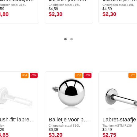
rurgisch staal 316L
Chirurgisch staal 316L
Chirurgisch staal 316L
,59
$4,59
$4,59
4,80
$2,30
$2,30
HOT
-50%
HOT
-50%
HOT
‘Push-fit’ labret-pin zonder schroefdraad (bioflex, verschillende kleuren)
Balletje voor pinnen van met interne schroefdraad (chirurgisch staal, zilver, glanzende afwerking)
Labret-
flex
Chirurgisch staal 316L
Titanium ASTM F136
,29
$6,39
$5,49
3,65
$3,20
$2,75