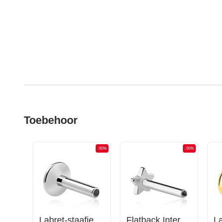
Toebehoor
-50%
-50%
-50%
Opschroefbare tunnel (chirurgisch staal, zilver, glanzende afwerking) met gaten voor opzetstukken
Labret-staafje met interne schroefdraad (chirurgisch staal, zilver, glanzende afwerking)
Flatback Internally Threaded Labret Pin (surgical steel, silver, shiny finish)