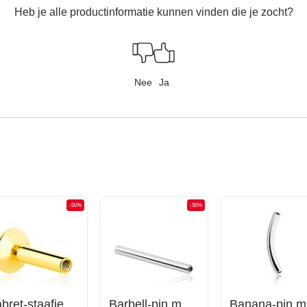
Heb je alle productinformatie kunnen vinden die je zocht?
Nee
Ja
-50%
-50%
Labret-staafje met interne schroefdraad (chirurgisch staal, goud, glanzende afwerking)
Barbell-pin met interne schroefdraad
B