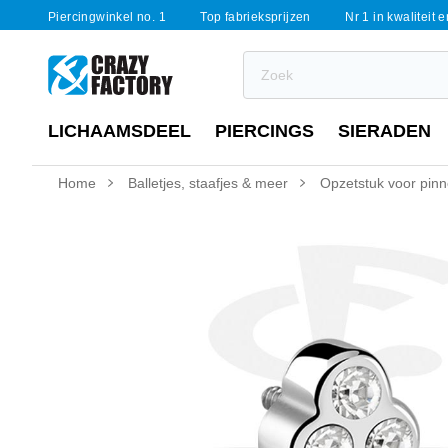
Piercingwinkel no. 1
Top fabrieksprijzen
Nr 1 in kwaliteit 
LICHAAMSDEEL
PIERCINGS
SIERADEN
Home
Balletjes, staafjes & meer
Opzetstuk voor pinne