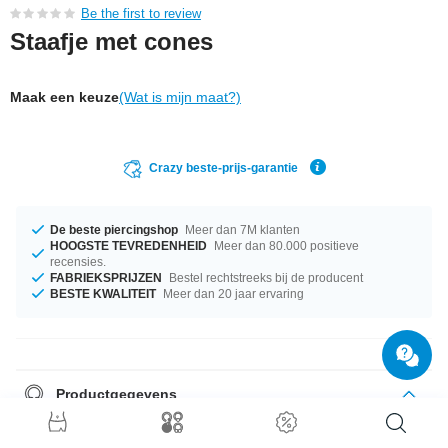
Be the first to review
Staafje met cones
Maak een keuze
(Wat is mijn maat?)
Crazy beste-prijs-garantie
De beste piercingshop
Meer dan 7M klanten
HOOGSTE TEVREDENHEID
Meer dan 80.000 positieve
recensies.
FABRIEKSPRIJZEN
Bestel rechtstreeks bij de producent
BESTE KWALITEIT
Meer dan 20 jaar ervaring
Productgegevens
De beschikbare diktes zijn 1.2 mm en 1.6 mm. De beschikbare lengtes
gaan van 4.5 mm tot 50 mm. Beide grootten 3 mm 5 mm passen perfect.