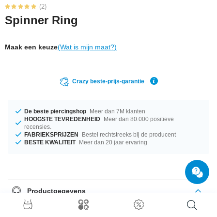
(2)
Spinner Ring
Maak een keuze
(Wat is mijn maat?)
Crazy beste-prijs-garantie
De beste piercingshop
Meer dan 7M klanten
HOOGSTE TEVREDENHEID
Meer dan 80.000 positieve
recensies.
FABRIEKSPRIJZEN
Bestel rechtstreeks bij de producent
BESTE KWALITEIT
Meer dan 20 jaar ervaring
Productgegevens
Welke maat je ook zoekt, wij hebben ze. Je kunt kiezen uit diameters van
17 mm tot 20 mm. Een chique creatie van topkwaliteit aan een