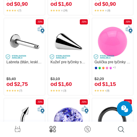
od
$0,90
od
$1,60
od
$0,90
(7)
(24)
(8)
-50%
-50%
-50%
Labreta (titán, lesklý povrch)
Kužeľ pre tyčinky so závitom (chirurgická oceľ, strieborná, lesklý povrch)
Gulička pre tyčinky so závitom (akryl, rôzne farby)
+1
$5,49
$3,19
$2,29
od
$2,75
od
$1,60
od
$1,15
(7)
(3)
(8)
-50%
-50%
-50%