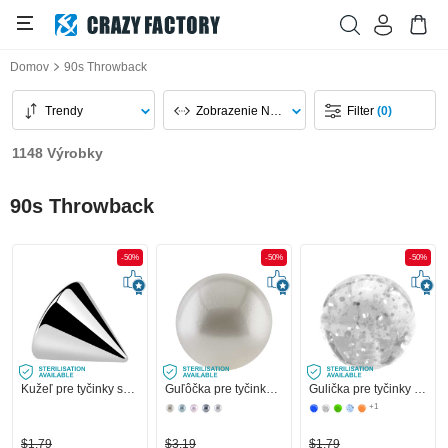
Domov
90s Throwback
Trendy
Zobrazenie Na Stránku
Filter
(0)
1148 Výrobky
90s Throwback
-50%
-50%
-50%
Kužeľ pre tyčinky so závitom (chirurgická oceľ, strieborná, lesklý povrch)
Guľôčka pre tyčinky so závitom (syntetická perleť, rôzne farby) s imitáciou perál
Gulička pre tyčinky so závitom (akryl, rôzne farby) s trblietanie
+1
$1,79
$3,19
$1,79