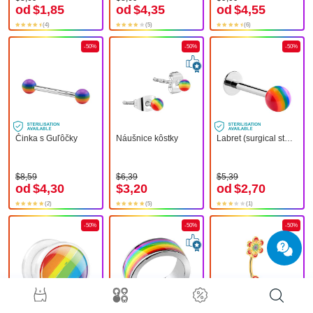
od
$1,85
od
$4,35
od
$4,55
(4)
(5)
(6)
-50%
-50%
-50%
Činka s Guľôčky
Náušnice kôstky
Labret (surgical steel, silver, shiny finish) s Guľôčka
$8,59
$6,39
$5,39
od
$4,30
$3,20
od
$2,70
(2)
(5)
(1)
-50%
-50%
-50%