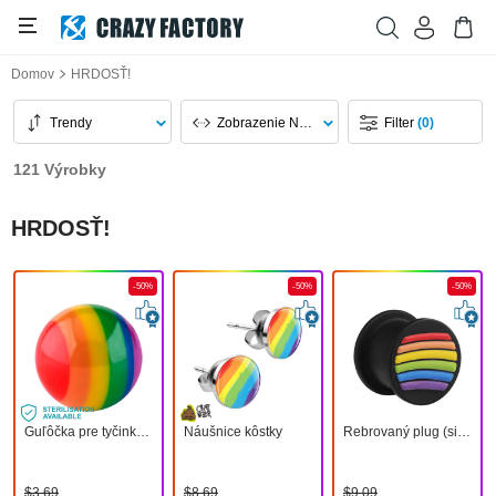
Domov
HRDOSŤ!
Trendy
Zobrazenie Na Stránku
Filter
(0)
121 Výrobky
HRDOSŤ!
-50%
-50%
-50%
Guľôčka pre tyčinky so závitom (akryl) s dúhovými farbami
Náušnice kôstky
Rebrovaný plug (silikón, čierna) s Motív dúha
$3,69
$8,69
$9,09