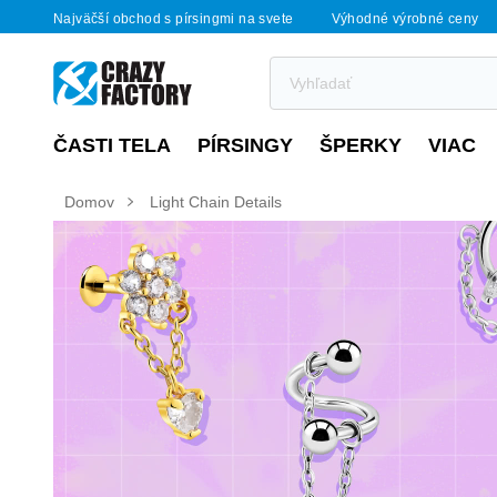
Najväčší obchod s pírsingmi na svete
Výhodné výrobné ceny
ČASTI TELA
PÍRSINGY
ŠPERKY
VIAC
Domov
Light Chain Details