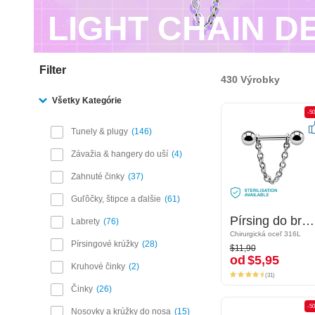
LIGHT CHAIN D
Filter
430 Výrobky
Všetky Kategórie
-50%
-5
Tunely & plugy
146
Závažia & hangery do uší
4
Zahnuté činky
37
Guľôčky, štipce a ďalšie
61
Pírsing do bradavky so štítom
Pírsing do bradavky so štítom
Labrety
76
Chirurgická oceľ 316L
Chirurgická oceľ 316L
$11,90
Pírsingové krúžky
28
$11,90
od
$5,95
od
$5,95
Kruhové činky
2
(31)
(31)
Činky
26
-50%
-5
Nosovky a krúžky do nosa
15