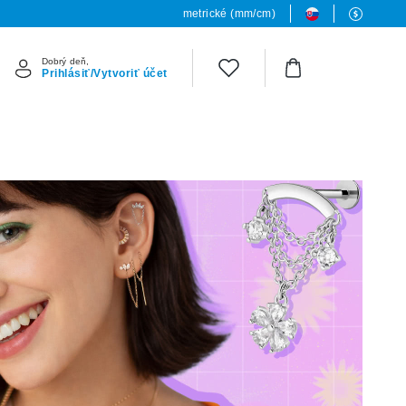
metrické (mm/cm)
Dobrý deň,
Prihlásiť/Vytvoriť účet