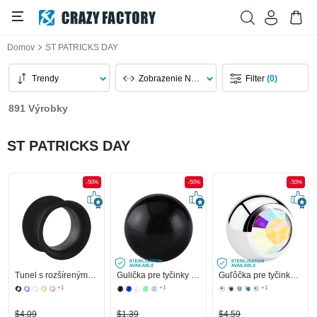
Domov
ST PATRICKS DAY
Trendy
Zobrazenie Na Stránku
Filter
(0)
891 Výrobky
ST PATRICKS DAY
-50%
-50%
-50%
Tunel s rozšírenými koncami (silikón, rôzne farby)
Gulička pre tyčinky so závitom (akryl, rôzne farby)
Guľôčka pre tyčinky so závitom (chirurgická oceľ, strieborná, lesklý povrch) s Kryštálový kameň
+1
+1
+1
$4,09
$1,39
$4,59