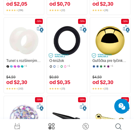
od
$2,05
od
$0,70
od
$2,30
(296)
(22)
(26)
-50%
-50%
-50%
Tunel s rozšírenými koncami (silikón, rôzne farby)
O-krúžok
Guľôčka pre tyčinky so závitom (titán, lesklý povrch)
+1
+1
+1
$4,59
$0,69
$4,59
od
$2,30
od
$0,35
od
$2,30
(142)
(15)
(10)
-50%
-50%
-50%