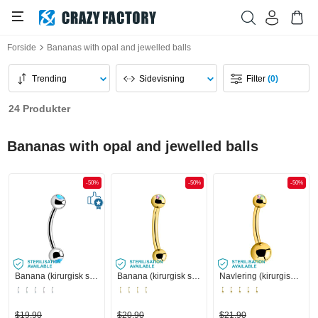
Forside
Bananas with opal and jewelled balls
Trending
Sidevisning
Filter
(0)
24 Produkter
Bananas with opal and jewelled balls
-50%
-50%
-50%
Banana (kirurgisk stål, sølv, blank finish) med Syntetisk opal
Banana (kirurgisk stål, guld, blank finish) med Juvelbesat kugle
Navlering (kirurgisk stål, guld, blank finish) med Juvelbesat kugle
$19,90
$20,90
$21,90