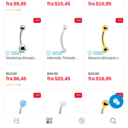
fra
$9,95
fra
$10,45
fra
$10,95
(5)
-50%
-50%
-50%
Navlering (kirurgisk stål, sølv, blank finish)
Internally Threaded Banana (surgical steel, silver, shiny finish) med Syntetisk opal
Banana (kirurgisk stål, guld, blank finish)
$12,90
$40,90
$33,90
fra
$6,45
fra
$20,45
fra
$16,95
(1)
-50%
-50%
-50%