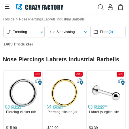
Forside
Nose Piercings Labrets Industrial Barbells
Trending
Sidevisning
Filter
(0)
1409 Produkter
Nose Piercings Labrets Industrial Barbells
-50%
-50%
-50%
Piercing-clicker (kirurgisk stål, sølv, blank finish)
Piercing-clicker (kirurgisk stål, guld, blank finish)
Labret (surgical steel, silver, shiny finish)
$15,90
$22,90
$3,39