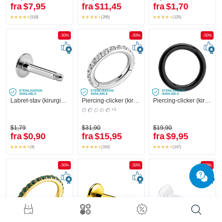
fra
$7,95
fra
$11,45
fra
$1,70
(518)
(295)
(125)
-50%
-50%
-50%
Labret-stav (kirurgisk stål, sølv, blank finish)
Piercing-clicker (kirurgisk stål, sølv, blank finish) med krystaller
Piercing-clicker (kirurgisk stål, sort, blank finish)
+1
$1,79
$31,90
$19,90
fra
$0,90
fra
$15,95
fra
$9,95
(9)
(310)
(147)
-50%
-50%
-50%