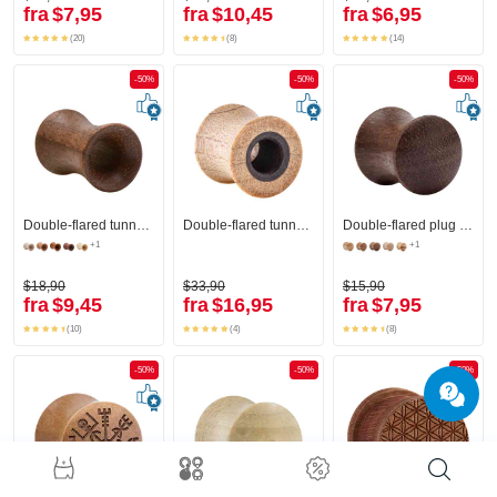
fra
$7,95
fra
$10,45
fra
$6,95
(20)
(8)
(14)
-50%
-50%
-50%
Double-flared tunnel (træ)
Double-flared tunnel (træ)
Double-flared plug (træ) med konveks front
+1
+1
$18,90
$33,90
$15,90
fra
$9,45
fra
$16,95
fra
$7,95
(10)
(4)
(8)
-50%
-50%
-50%