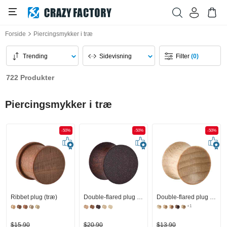
Forside
Piercingsmykker i træ
Trending
Sidevisning
Filter
(0)
722 Produkter
Piercingsmykker i træ
-50%
-50%
-50%
Ribbet plug (træ)
Double-flared plug (træ)
Double-flared plug (træ) med konkav front
+1
$15,90
$20,90
$13,90