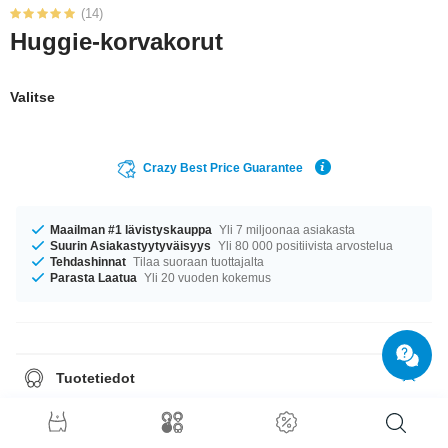
(14)
Huggie-korvakorut
Valitse
Crazy Best Price Guarantee
Maailman #1 lävistyskauppa
Yli 7 miljoonaa asiakasta
Suurin Asiakastyytyväisyys
Yli 80 000 positiivista arvostelua
Tehdashinnat
Tilaa suoraan tuottajalta
Parasta Laatua
Yli 20 vuoden kokemus
Tuotetiedot
Tuote myydään pareittain. Kun valitset määräksi 1, saat yhden parin
korviksia.