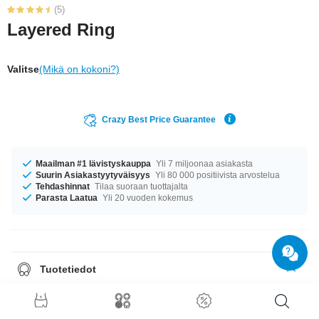
(5)
Layered Ring
Valitse
(Mikä on kokoni?)
Crazy Best Price Guarantee
Maailman #1 lävistyskauppa
Yli 7 miljoonaa asiakasta
Suurin Asiakastyytyväisyys
Yli 80 000 positiivista arvostelua
Tehdashinnat
Tilaa suoraan tuottajalta
Parasta Laatua
Yli 20 vuoden kokemus
Tuotetiedot
Oli kokosi mikä tahansa, meiltä löytyy. Saatavana halkaisijoilla 16 mm–19
mm. raikas tuote – juuri sellainen kuin haluat!