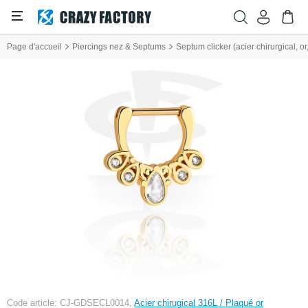
Page d'accueil
Piercings nez & Septums
Septum clicker (acier chirurgical, or,
Code article: CJ-GDSECL0014,
Acier chirugical 316L / Plaqué or