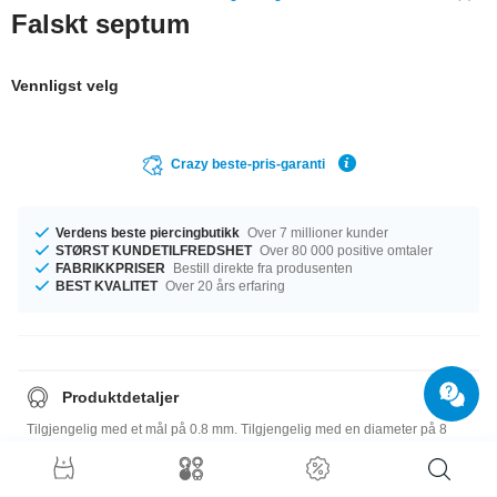
Falskt septum
Vennligst velg
Crazy beste-pris-garanti
Verdens beste piercingbutikk
Over 7 millioner kunder
STØRST KUNDETILFREDSHET
Over 80 000 positive omtaler
FABRIKKPRISER
Bestill direkte fra produsenten
BEST KVALITET
Over 20 års erfaring
Produktdetaljer
Tilgjengelig med et mål på 0.8 mm. Tilgjengelig med en diameter på 8
mm. Kulestørrelsen er 2 mm. En elegant artikkel som vil gjøre underverker
for enhver look!