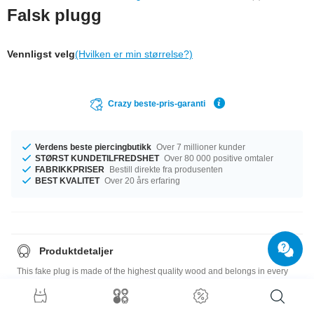
Falsk plugg
Vennligst velg
(Hvilken er min størrelse?)
Crazy beste-pris-garanti
Verdens beste piercingbutikk
Over 7 millioner kunder
STØRST KUNDETILFREDSHET
Over 80 000 positive omtaler
FABRIKKPRISER
Bestill direkte fra produsenten
BEST KVALITET
Over 20 års erfaring
Produktdetaljer
This fake plug is made of the highest quality wood and belongs in every
piercing collection as a versatile go-to basic. A fantastic, all natural Crazy
Factory Product, available in seven different types of wood: Cherry,
Beech, Ash, Yellow Poplar, Walnut, Maple and even Mahogany!