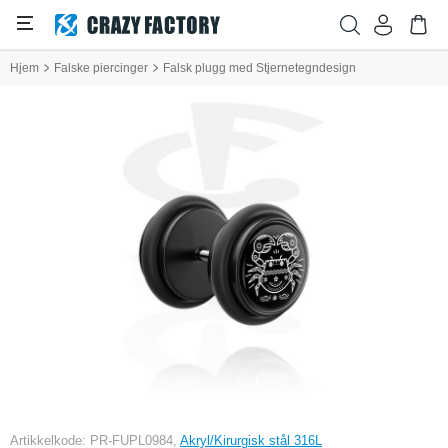
Hjem
Falske piercinger
Falsk plugg med Stjernetegndesign
Artikkelkode: PR-FUPL0984,
Akryl/Kirurgisk stål 316L