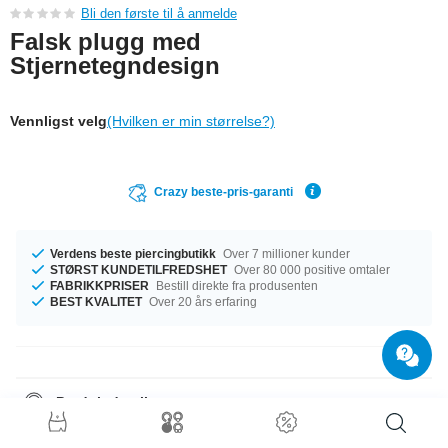
Bli den første til å anmelde
Falsk plugg med
Stjernetegndesign
Vennligst velg
(Hvilken er min størrelse?)
Crazy beste-pris-garanti
Verdens beste piercingbutikk
Over 7 millioner kunder
STØRST KUNDETILFREDSHET
Over 80 000 positive omtaler
FABRIKKPRISER
Bestill direkte fra produsenten
BEST KVALITET
Over 20 års erfaring
Produktdetaljer
Tilgjengelig med et mål på 1.2 mm. Den perfekte følgesvenn i enhver
anledning … tilgjengelig med en diameter på 10 mm. En funky artikkel