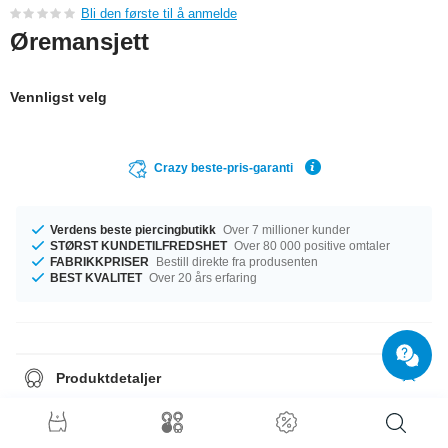
Bli den første til å anmelde
Øremansjett
Vennligst velg
Crazy beste-pris-garanti
Verdens beste piercingbutikk
Over 7 millioner kunder
STØRST KUNDETILFREDSHET
Over 80 000 positive omtaler
FABRIKKPRISER
Bestill direkte fra produsenten
BEST KVALITET
Over 20 års erfaring
Produktdetaljer
Steinfargen er Crystal, noe som gjør den til den perfekte følgesvennen En
unik artikkel i topp kvalitet, til en uslåelig pris!