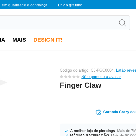
1 em qualidade e confiança
Envio gratuito
IA
MAIS
DESIGN IT!
Código do artigo: CJ-FGC0004,
Latão reves
Sê o primeiro a avaliar
Finger Claw
Garantia Crazy do
A melhor loja de piercings
Mais de 7M 
MÁXIMA SATISFAÇÃO
Mais de 80.000