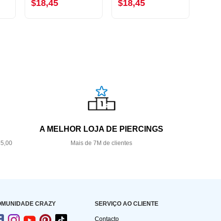
$18,45
$18,45
$18
A MELHOR LOJA DE PIERCINGS
35,00
Mais de 7M de clientes
OMUNIDADE CRAZY
SERVIÇO AO CLIENTE
Contacto