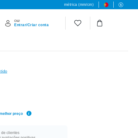
métrica (mm/cm)
Olá!
Entrar/Criar conta
tido
 melhor preço
de clientes
 avaliações positivas