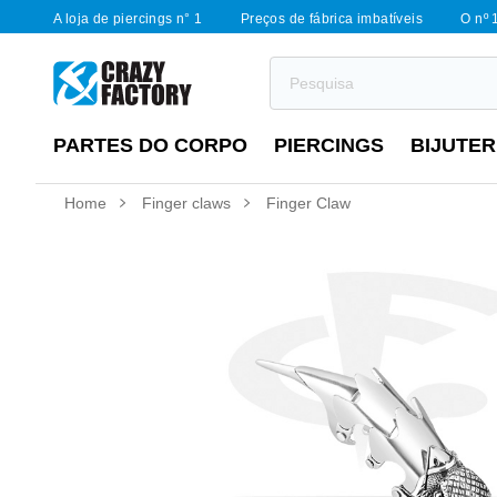
A loja de piercings n° 1
Preços de fábrica imbatíveis
O nº 
PARTES DO CORPO
PIERCINGS
BIJUTER
Home
Finger claws
Finger Claw