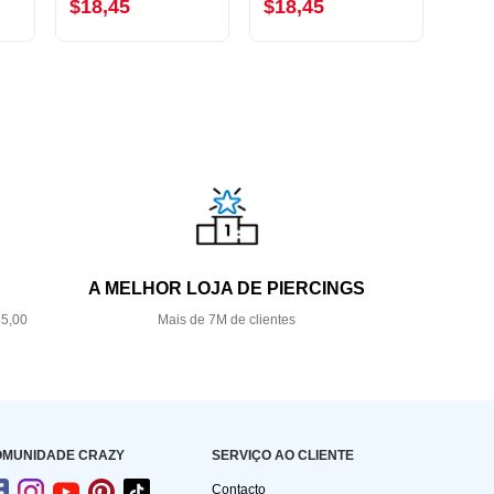
$18,45
$18,45
$18
A MELHOR LOJA DE PIERCINGS
35,00
Mais de 7M de clientes
OMUNIDADE CRAZY
SERVIÇO AO CLIENTE
Contacto