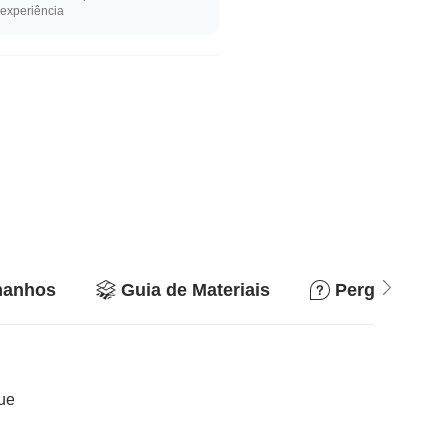
experiência
manhos
Guia de Materiais
Perguntas e 
que