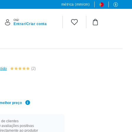
métrica (mm/cm)
Olá!
Entrar/Criar conta
tido
(2)
 melhor preço
de clientes
 avaliações positivas
rectamente ao produtor