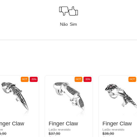
Não
Sim
HOT
-50%
HOT
-50%
HOT
inger Claw
Finger Claw
Finger Claw
tre
Latão revestido
Latão revestido
5,90
$37,90
$36,90