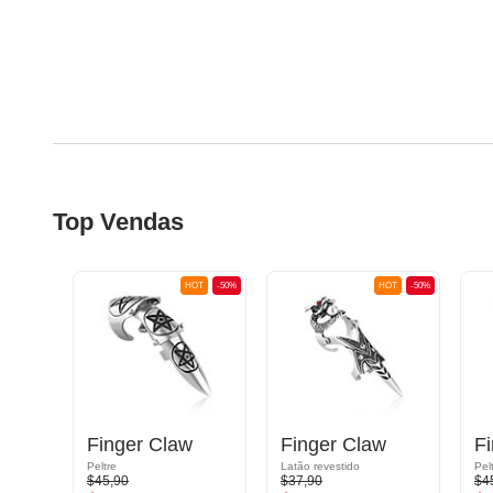
Top Vendas
OT
-50%
HOT
-50%
HOT
-50%
Finger Claw
Finger Claw
F
Peltre
Latão revestido
Pel
$45,90
$37,90
$4