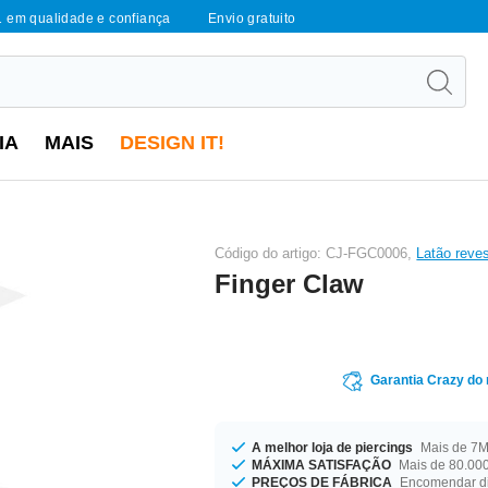
1 em qualidade e confiança
Envio gratuito
IA
MAIS
DESIGN IT!
Código do artigo: CJ-FGC0006,
Latão reves
Finger Claw
Garantia Crazy do
A melhor loja de piercings
Mais de 7M 
MÁXIMA SATISFAÇÃO
Mais de 80.000
PREÇOS DE FÁBRICA
Encomendar di