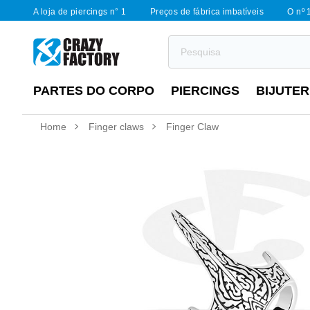
A loja de piercings n° 1
Preços de fábrica imbatíveis
O nº 
PARTES DO CORPO
PIERCINGS
BIJUTER
Home
Finger claws
Finger Claw