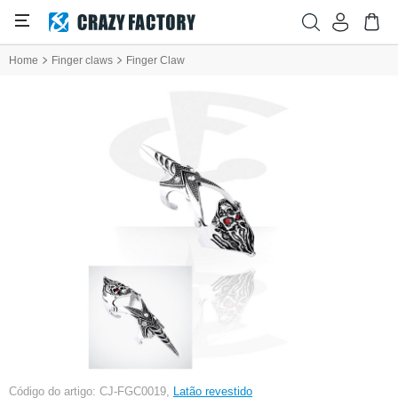
Home
Finger claws
Finger Claw
Código do artigo: CJ-FGC0019,
Latão revestido