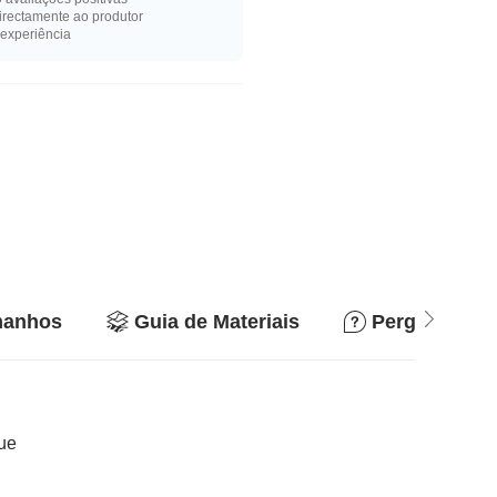
rectamente ao produtor
experiência
manhos
Guia de Materiais
Perguntas e 
que