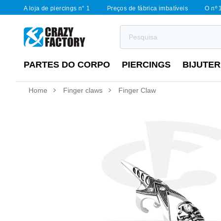
A loja de piercings n° 1
Preços de fábrica imbatíveis
O nº 
PARTES DO CORPO
PIERCINGS
BIJUTER
Home
Finger claws
Finger Claw