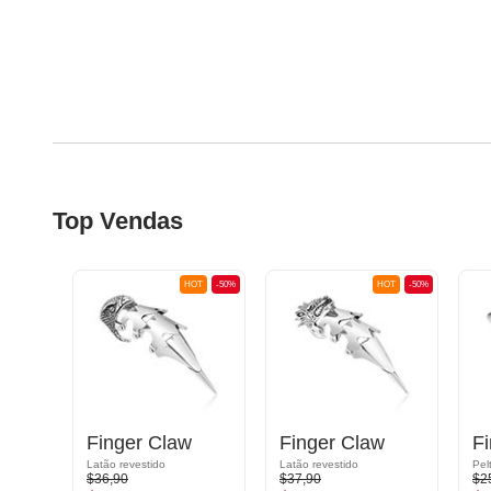
Top Vendas
OT
-50%
HOT
-50%
HOT
-50%
Finger Claw
Finger Claw
F
Latão revestido
Latão revestido
Pel
$36,90
$37,90
$2