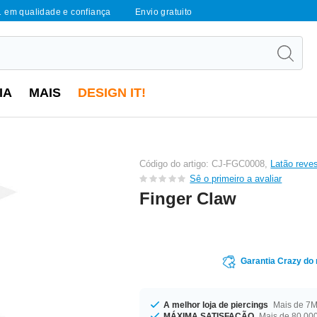
1 em qualidade e confiança
Envio gratuito
IA
MAIS
DESIGN IT!
Código do artigo: CJ-FGC0008,
Latão reves
Sê o primeiro a avaliar
Finger Claw
Garantia Crazy do
A melhor loja de piercings
Mais de 7M 
MÁXIMA SATISFAÇÃO
Mais de 80.000