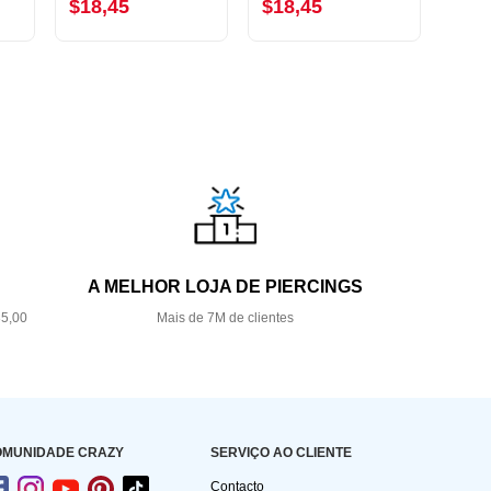
$18,45
$18,45
$19
A MELHOR LOJA DE PIERCINGS
35,00
Mais de 7M de clientes
OMUNIDADE CRAZY
SERVIÇO AO CLIENTE
Contacto