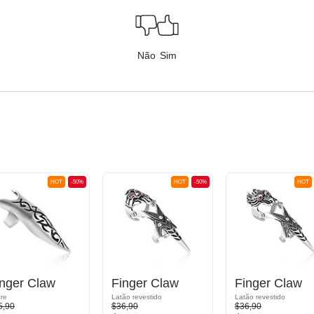
Não
Sim
HOT
-50%
HOT
-50%
HOT
inger Claw
Finger Claw
Finger Claw
tre
Latão revestido
Latão revestido
5,90
$36,90
$36,90