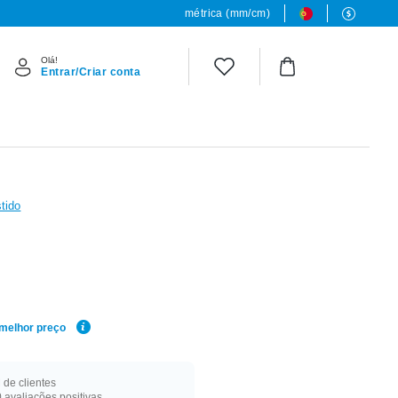
métrica (mm/cm)
Olá!
Entrar/Criar conta
tido
 melhor preço
de clientes
 avaliações positivas