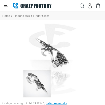
Home
Finger claws
Finger Claw
Código do artigo: CJ-FGC0027,
Latão revestido