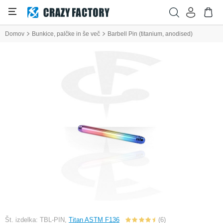
Domov
Bunkice, palčke in še več
Barbell Pin (titanium, anodised)
Št. izdelka: TBL-PIN,
Titan ASTM F136
(6)