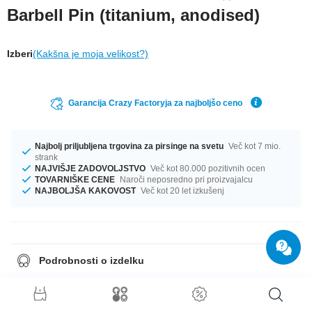
Barbell Pin (titanium, anodised)
Izberi
(Kakšna je moja velikost?)
Garancija Crazy Factoryja za najboljšo ceno
Najbolj priljubljena trgovina za pirsinge na svetu
Več kot 7 mio.
strank
NAJVIŠJE ZADOVOLJSTVO
Več kot 80.000 pozitivnih ocen
TOVARNIŠKE CENE
Naroči neposredno pri proizvajalcu
NAJBOLJŠA KAKOVOST
Več kot 20 let izkušenj
Podrobnosti o izdelku
One of our basics: Barbell pin made of titanium. Available for you in
different lengths, gauges and colours for you to customize.