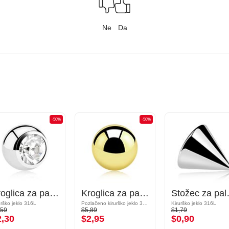
Ne
Da
-50%
-50%
Kroglica za palčke z navojem (kirurško jeklo, srebrna, sijoč zaključek) s/z Kristalni kamen
Kroglica za palčke z navojem (kirurško jeklo, zlata, sijoč zaključek)
Stožec za palčke z
urško jeklo 316L
Pozlačeno kirurško jeklo 316L
Kirurško jeklo 316L
,59
$5,89
$1,79
2,30
$2,95
$0,90