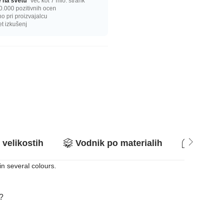
ge na svetu
Več kot 7 mio. strank
0.000 pozitivnih ocen
 pri proizvajalcu
et izkušenj
 velikostih
Vodnik po materialih
Vpraša
 in several colours.
a?