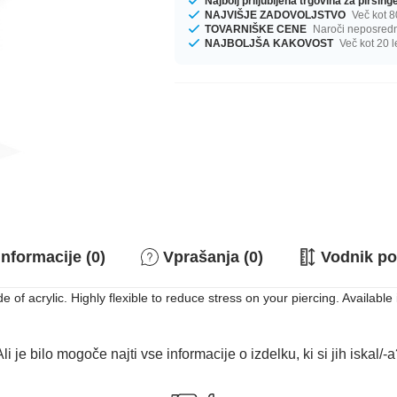
Najbolj priljubljena trgovina za pirsin
NAJVIŠJE ZADOVOLJSTVO
Več kot 8
TOVARNIŠKE CENE
Naroči neposredno
NAJBOLJŠA KAKOVOST
Več kot 20 l
nformacije (0)
Vprašanja (0)
Vodnik po
de of acrylic. Highly flexible to reduce stress on your piercing. Available
li je bilo mogoče najti vse informacije o izdelku, ki si jih iskal/-