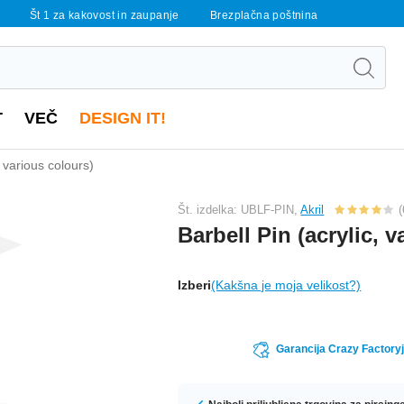
Št 1 za kakovost in zaupanje
Brezplačna poštnina
T
VEČ
DESIGN IT!
, various colours)
Št. izdelka: UBLF-PIN,
Akril
(
Barbell Pin (acrylic, 
Izberi
(Kakšna je moja velikost?)
Garancija Crazy Factoryj