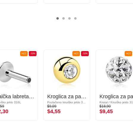
HOT
-50%
HOT
-50%
HOT
Palčka labreta z notranjim navojem (kirurško jeklo, srebrna, sijoč zaključek)
Kroglica za palčke z navojem (kirurško jeklo, zlata, sijoč zaključek) s/z Kristalni kamen
urško jeklo 316L
Pozlačeno kirurško jeklo 316L
,59
$9,09
$18,90
2,30
$4,55
$9,45