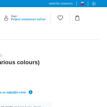
metrični (mm/cm)
Živijo!
Prijavi se/ustvari račun
6)
various colours)
a za najboljšo ceno