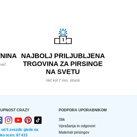
NINA
NAJBOLJ PRILJUBLJENA
TRGOVINA ZA PIRSINGE
 več
NA SVETU
Več kot 7 mio. strank
UPNOST CRAZY
PODPORA UPORABNIKOM
Stik
Vprašanja in odgovori
2 od 5 zvezdic glede na
Materiali pirsingov
liko ocen: 87 433