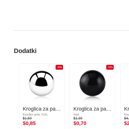
Dodatki
-50%
-50%
-50%
Stožec za palčke z navojem (kirurško jeklo, črn, sijoč zaključek)
Kroglica za palčke z navojem (kirurško jeklo, srebrna, sijoč zaključek)
Kroglica za palčke z navojem (akril, različne barve)
Kirurško jeklo 316L
Akril
Kir
$1,69
$1,39
$4
$0,85
$0,70
$