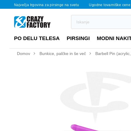
Največja trgovina za pirsinge na svetu
Ugodne tovarniške cene
PO DELU TELESA
PIRSINGI
MODNI NAKI
Domov
Bunkice, palčke in še več
Barbell Pin (acrylic