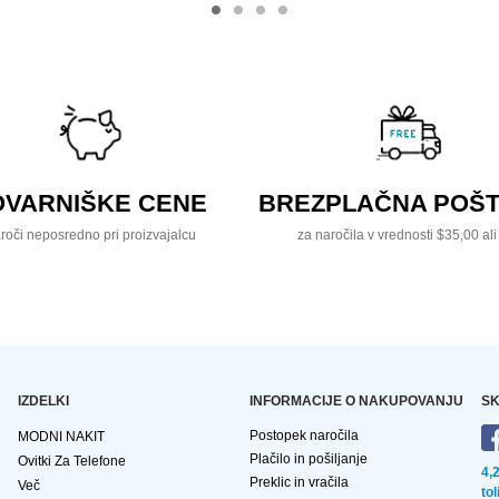
OVARNIŠKE CENE
BREZPLAČNA POŠT
roči neposredno pri proizvajalcu
za naročila v vrednosti $35,00 ali
IZDELKI
INFORMACIJE O NAKUPOVANJU
SK
Postopek naročila
MODNI NAKIT
Plačilo in pošiljanje
Ovitki Za Telefone
4,
Preklic in vračila
Več
to