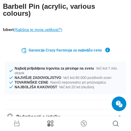
Barbell Pin (acrylic, various
colours)
Izberi
(Kakšna je moja velikost?)
Garancija Crazy Factoryja za najboljšo ceno
Najbolj priljubljena trgovina za pirsinge na svetu
Več kot 7 mio.
strank
NAJVIŠJE ZADOVOLJSTVO
Več kot 80.000 pozitivnih ocen
TOVARNIŠKE CENE
Naroči neposredno pri proizvajalcu
NAJBOLJŠA KAKOVOST
Več kot 20 let izkušenj
Podrobnosti o izdelku
Treat your piercing to flexible comfort with this barbell shaft made of
acrylic. Highly flexible to reduce stress on your piercing. Available in