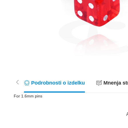
Podrobnosti o izdelku
Mnenja st
For 1.6mm pins
A