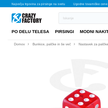
Največja trgovina za pirsinge na svetu
Ugodne tovarniške cene
PO DELU TELESA
PIRSINGI
MODNI NAKI
Domov
Bunkice, palčke in še več
Nastavek za palčke 