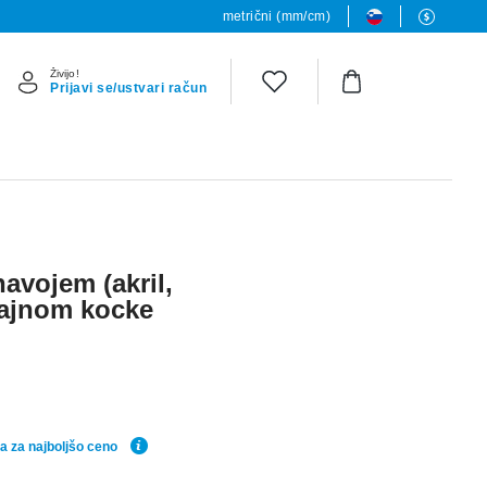
metrični (mm/cm)
Živijo!
Prijavi se/ustvari račun
avojem (akril,
izajnom kocke
a za najboljšo ceno