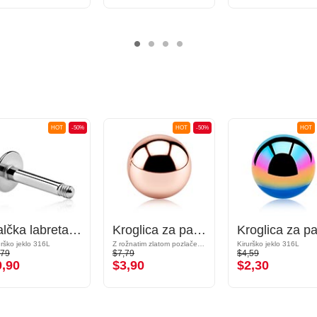
HOT
-50%
HOT
-50%
HOT
Palčka labreta (kirurško jeklo, srebrna, sijoč zaključek)
Kroglica za palčke z navojem (kirurško jeklo, rožnatozlata, sijoč zaključek)
urško jeklo 316L
Z rožnatim zlatom pozlačeno kirurško jeklo 316L
Kirurško jeklo 316L
,79
$7,79
$4,59
0,90
$3,90
$2,30