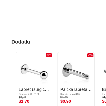
Dodatki
-50%
-50%
-50%
Okrogla palčka barbel
Labret (surgical steel, silver, shiny finish)
Palčka labreta (kirurško jeklo, srebrna, sijoč zaključek)
Pozlačeno kirurško jeklo 316L
Kirurško jeklo 316L
Kirurško jeklo 316L
Kir
$3,39
$1,79
$1
$1,70
$0,90
$