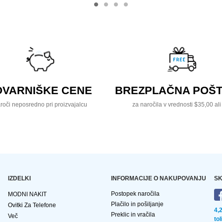
OVARNIŠKE CENE
BREZPLAČNA POŠT
roči neposredno pri proizvajalcu
za naročila v vrednosti $35,00 ali
IZDELKI
INFORMACIJE O NAKUPOVANJU
SK
Postopek naročila
MODNI NAKIT
Plačilo in pošiljanje
Ovitki Za Telefone
4,
Preklic in vračila
Več
to