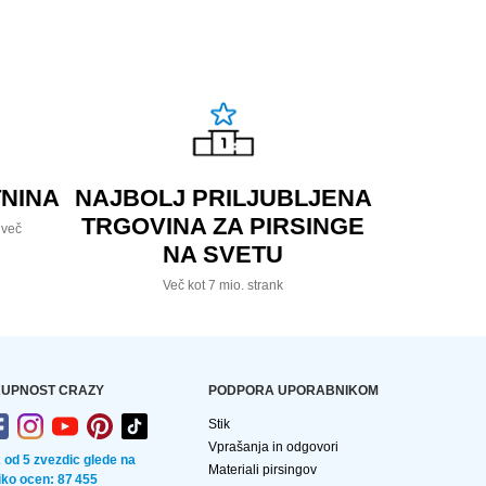
NINA
NAJBOLJ PRILJUBLJENA
TRGOVINA ZA PIRSINGE
 več
NA SVETU
Več kot 7 mio. strank
UPNOST CRAZY
PODPORA UPORABNIKOM
Stik
Vprašanja in odgovori
2 od 5 zvezdic glede na
Materiali pirsingov
liko ocen: 87 455