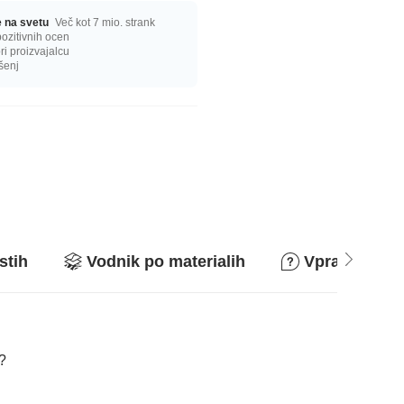
ge na svetu
Več kot 7 mio. strank
ozitivnih ocen
i proizvajalcu
šenj
stih
Vodnik po materialih
Vprašanja in
a?