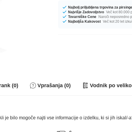
Najbolj priljubljena trgovina za pirsin
Najvišje Zadovoljstvo
Več kot 80.000 p
Tovarniške Cene
Naroči neposredno pr
Najboljša Kakovost
Več kot 20 let izku
rank (0)
Vprašanja (0)
Vodnik po veliko
li je bilo mogoče najti vse informacije o izdelku, ki si jih iskal/-