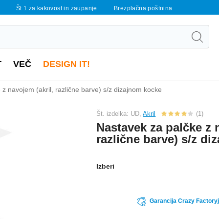
Št 1 za kakovost in zaupanje
Brezplačna poštnina
T
VEČ
DESIGN IT!
z navojem (akril, različne barve) s/z dizajnom kocke
Št. izdelka: UD,
Akril
(1)
Nastavek za palčke z n
različne barve) s/z d
Izberi
Garancija Crazy Factoryj