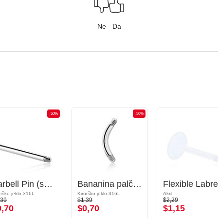
Ne
Da
-50%
-50%
Barbell Pin (surgical steel, silver, shiny finish)
Bananina palčka
urško jeklo 316L
Kirurško jeklo 316L
Akril
,39
$1,39
$2,29
0,70
$0,70
$1,15