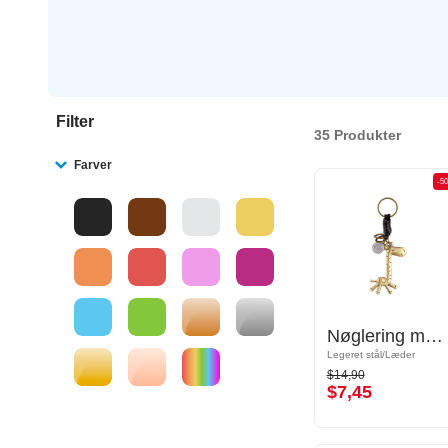
Filter
35 Produkter
Farver
-50%
-5
Nøglering med Giraf
Nøglering med Giraf
Legeret stål/Læder
Legeret stål/Læder
$14,90
$14,90
$7,45
$7,45