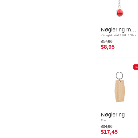
Nøglering med planetmotiv
Nøglering med planetmotiv
Kirurgisk stål 316L / Glas
Kirurgisk stål 316L / Glas
$17,90
$17,90
$8,95
$8,95
-50%
-5
Nøglering
Nøglering
Træ
Træ
$34,90
$34,90
$17,45
$17,45