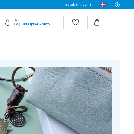
metrisk (mm/cm)
Hej!
Log ind/Opret konto