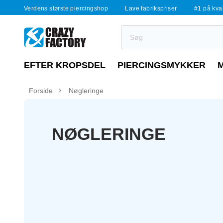
Verdens største piercingshop
Lave fabrikspriser
#1 på kvali
EFTER KROPSDEL
PIERCINGSMYKKER
Forside
Nøgleringe
NØGLERINGE