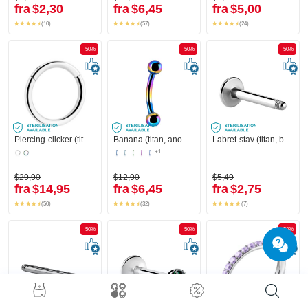
fra
$2,30
fra
$6,45
fra
$5,00
(10)
(57)
(24)
-50%
-50%
-50%
Piercing-clicker (titan, blank finish)
Banana (titan, anodiseret) med Kugler
Labret-stav (titan, blank finish)
+1
$29,90
$12,90
$5,49
fra
$14,95
fra
$6,45
fra
$2,75
(50)
(32)
(7)
-50%
-50%
-50%