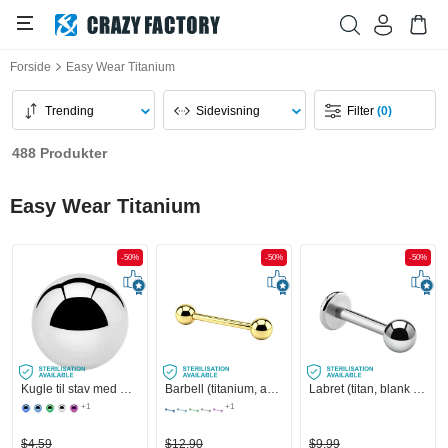
Forside
Easy Wear Titanium
Trending
Sidevisning
Filter
(0)
488 Produkter
Easy Wear Titanium
-50%
-50%
-50%
Kugle til stav med gevind (titan, blank finish)
Barbell (titanium, anodized) med Kugler
Labret (titan, blank finish) med Kugle
+1
+1
$4,59
$12,90
$9,99