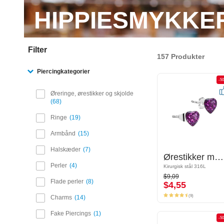
HIPPIESMYKKE
Filter
157 Produkter
Piercingkategorier
-50%
-5
Øreringe, ørestikker og skjolde
68
Ringe
19
Armbånd
15
Halskæder
7
Ørestikker med Hjertemotiv
Ørestikker med Hjertemotiv
Perler
4
Kirurgisk stål 316L
Kirurgisk stål 316L
$9,09
$9,09
$4,55
Flade perler
8
$4,55
(9)
(9)
Charms
14
Fake Piercings
1
-50%
-5