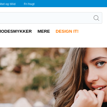
tet og tillid
Fri fragt
MODESMYKKER
MERE
DESIGN IT!