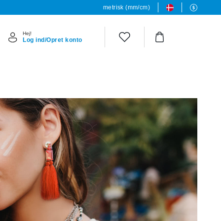
metrisk (mm/cm)
Hej!
Log ind/Opret konto