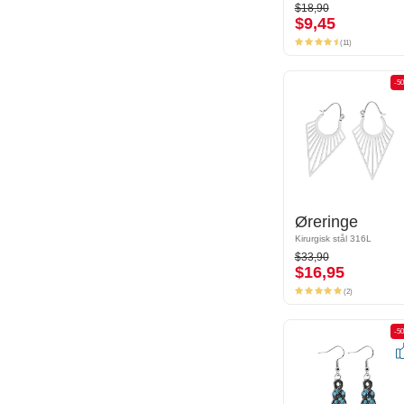
$18,90
$18,90
$9,45
$9,45
(11)
(11)
-50%
-5
Øreringe
Øreringe
Kirurgisk stål 316L
Kirurgisk stål 316L
$33,90
$33,90
$16,95
$16,95
(2)
(2)
-50%
-5