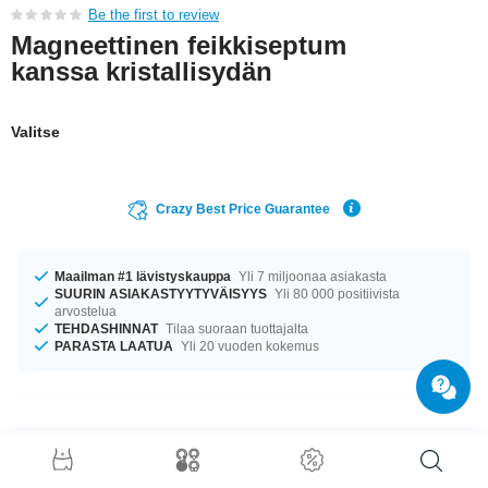
Be the first to review
Magneettinen feikkiseptum
kanssa kristallisydän
Valitse
Crazy Best Price Guarantee
Maailman #1 lävistyskauppa
Yli 7 miljoonaa asiakasta
SUURIN ASIAKASTYYTYVÄISYYS
Yli 80 000 positiivista
arvostelua
TEHDASHINNAT
Tilaa suoraan tuottajalta
PARASTA LAATUA
Yli 20 vuoden kokemus
Tuotetiedot
Meillä on saatavilla kokoa 1.2 mm. Tuotetta on saatavilla halkaisijalla 12