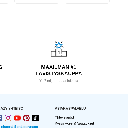
S
MAAILMAN #1
LÄVISTYSKAUPPA
a
Yli 7 miljoonaa asiakasta
AZY-YHTEISÖ
ASIAKASPALVELU
Yhteystiedot
Kysymykset & Vastaukset
2 pistettä 5:stä perustuu