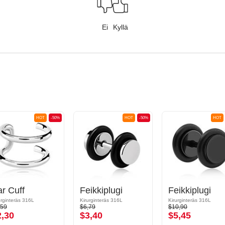
Ei
Kyllä
HOT
-50%
HOT
-50%
HOT
r Cuff
Feikkiplugi
Feikkiplugi
urginteräs 316L
Kirurginteräs 316L
Kirurginteräs 316L
,59
$6,79
$10,90
2,30
$3,40
$5,45