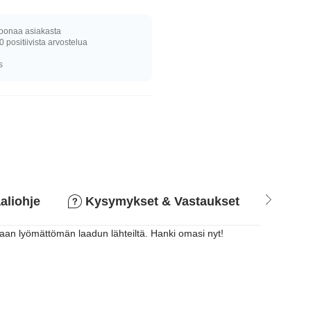
joonaa asiakasta
0 positiivista arvostelua
s
aliohje
Kysymykset & Vastaukset
Pala
raan lyömättömän laadun lähteiltä. Hanki omasi nyt!