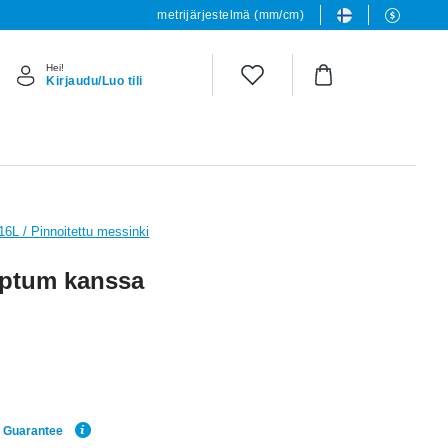
metrijärjestelmä (mm/cm)
Hei!
Kirjaudu/Luo tili
316L / Pinnoitettu messinki
eptum kanssa
e Guarantee