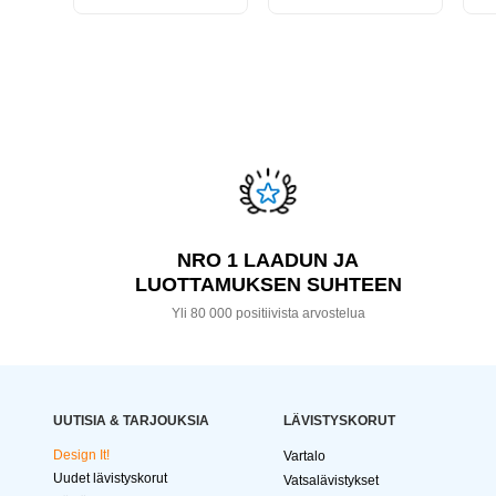
NRO 1 LAADUN JA
LUOTTAMUKSEN SUHTEEN
Yli 80 000 positiivista arvostelua
UUTISIA & TARJOUKSIA
LÄVISTYSKORUT
Design It!
Vartalo
Uudet lävistyskorut
Vatsalävistykset