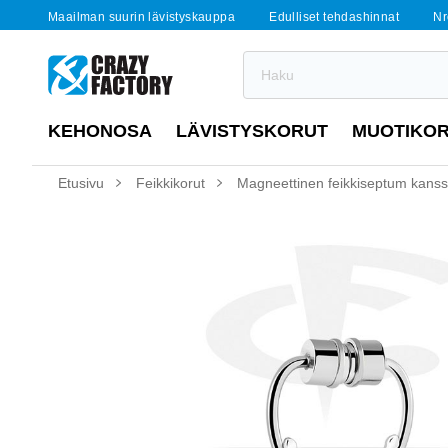
Maailman suurin lävistyskauppa
Edulliset tehdashinnat
Nr
KEHONOSA
LÄVISTYSKORUT
MUOTIKO
Etusivu
Feikkikorut
Magneettinen feikkiseptum kans