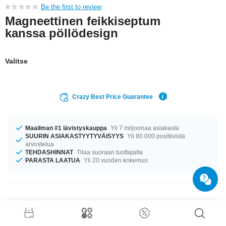
Be the first to review
Magneettinen feikkiseptum
kanssa pöllödesign
Valitse
Crazy Best Price Guarantee
Maailman #1 lävistyskauppa
Yli 7 miljoonaa asiakasta
SUURIN ASIAKASTYYTYVÄISYYS
Yli 80 000 positiivista
arvostelua
TEHDASHINNAT
Tilaa suoraan tuottajalta
PARASTA LAATUA
Yli 20 vuoden kokemus
Tuotetiedot
Saatavilla koossa 1.2 mm. Halkaisija on 12 mm. Hanki omasi kun tuotteita