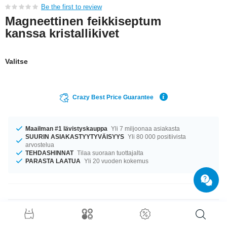
Be the first to review
Magneettinen feikkiseptum
kanssa kristallikivet
Valitse
Crazy Best Price Guarantee
Maailman #1 lävistyskauppa
Yli 7 miljoonaa asiakasta
SUURIN ASIAKASTYYTYVÄISYYS
Yli 80 000 positiivista
arvostelua
TEHDASHINNAT
Tilaa suoraan tuottajalta
PARASTA LAATUA
Yli 20 vuoden kokemus
Tuotetiedot
Meillä on saatavilla kokoa 1.2 mm. Saatavilla halkaisijalla 12 mm. Ihanan