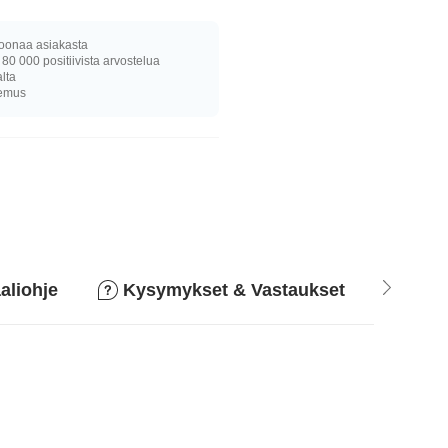
joonaa asiakasta
 80 000 positiivista arvostelua
alta
kemus
aliohje
Kysymykset & Vastaukset
Pala