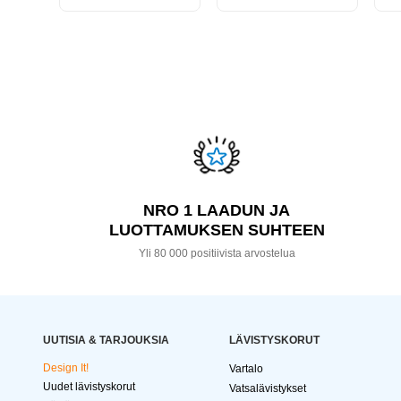
NRO 1 LAADUN JA
LUOTTAMUKSEN SUHTEEN
Yli 80 000 positiivista arvostelua
UUTISIA & TARJOUKSIA
LÄVISTYSKORUT
Design It!
Vartalo
Uudet lävistyskorut
Vatsalävistykset