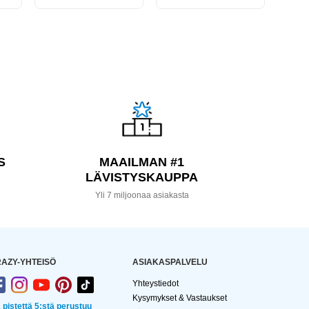
S
MAAILMAN #1
LÄVISTYSKAUPPA
a
Yli 7 miljoonaa asiakasta
AZY-YHTEISÖ
ASIAKASPALVELU
Yhteystiedot
Kysymykset & Vastaukset
2 pistettä 5:stä perustuu