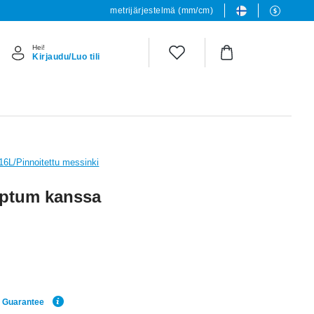
metrijärjestelmä (mm/cm)
Hei!
Kirjaudu/Luo tili
316L/Pinnoitettu messinki
eptum kanssa
e Guarantee