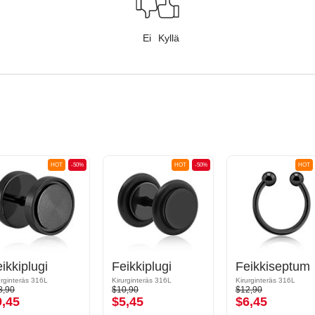
Ei
Kyllä
HOT
-50%
HOT
-50%
HOT
ikkiplugi
Feikkiplugi
Feikkiseptum
urginteräs 316L
Kirurginteräs 316L
Kirurginteräs 316L
8,90
$10,90
$12,90
9,45
$5,45
$6,45