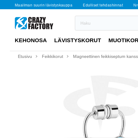
Maailman suurin lävistyskauppa
Edulliset tehdashinnat
Nr
KEHONOSA
LÄVISTYSKORUT
MUOTIKO
Etusivu
Feikkikorut
Magneettinen feikkiseptum kans