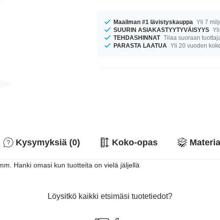
Maailman #1 lävistyskauppa
Yli 7 mil
SUURIN ASIAKASTYYTYVÄISYYS
Yli
TEHDASHINNAT
Tilaa suoraan tuottaj
PARASTA LAATUA
Yli 20 vuoden ko
Kysymyksiä (0)
Koko-opas
Materia
m. Hanki omasi kun tuotteita on vielä jäljellä
Löysitkö kaikki etsimäsi tuotetiedot?