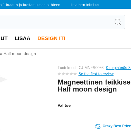
o 1 laadun ja luottamuksen suhteen
Ilmainen toimitus
RUT
LISÄÄ
DESIGN IT!
sa Half moon design
Tuotekoodi: CJ-MNFS0066,
Kirurginteräs 
Be the first to review
Magneettinen feikkis
Half moon design
Valitse
Crazy Best Pric