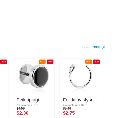
Lisää trendejä
-50%
HOT
-50%
HOT
-50%
Feikkiplugi
Feikkilävistysrengas
Fei
Kirurginteräs 316L
Kirurginteräs 316L
Kirurg
$4,59
$5,49
$10,9
$2,30
$2,75
$5,