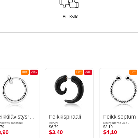
Ei
Kyllä
HOT
-50%
HOT
-50%
HOT
Feikkilävistysrengas
Feikkispiraali
Feikkiseptum
noitettu messinki
Akryyli
Kirurginteräs 316L
,79
$6,79
$8,19
3,90
$3,40
$4,10