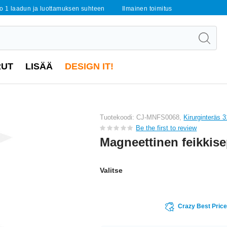
o 1 laadun ja luottamuksen suhteen
Ilmainen toimitus
RUT
LISÄÄ
DESIGN IT!
Tuotekoodi: CJ-MNFS0068,
Kirurginteräs 
Be the first to review
Magneettinen feikkis
Valitse
Crazy Best Pric