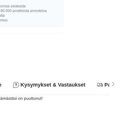
joonaa asiakasta
 80 000 positiivista arvostelua
alta
kemus
e
Kysymykset & Vastaukset
Palautusk
elämästäsi on puuttunut!