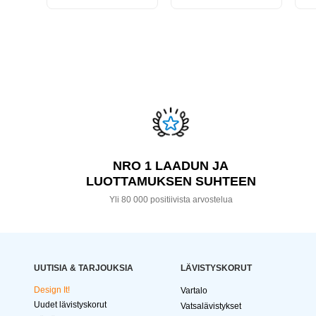
NRO 1 LAADUN JA
LUOTTAMUKSEN SUHTEEN
Yli 80 000 positiivista arvostelua
UUTISIA & TARJOUKSIA
LÄVISTYSKORUT
Design It!
Vartalo
Uudet lävistyskorut
Vatsalävistykset