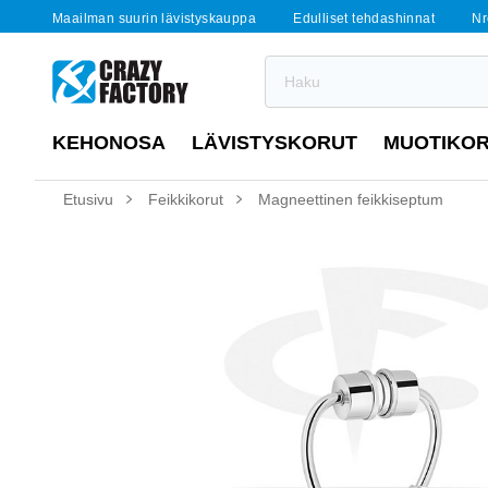
Maailman suurin lävistyskauppa
Edulliset tehdashinnat
Nr
KEHONOSA
LÄVISTYSKORUT
MUOTIKO
Etusivu
Feikkikorut
Magneettinen feikkiseptum