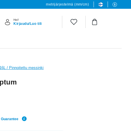
metrijärjestelmä (mm/cm)
Hei!
Kirjaudu/Luo tili
316L / Pinnoitettu messinki
eptum
e Guarantee