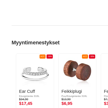
Myyntimenestykset
OT
-50%
HOT
-50%
HOT
-50%
Tragus-lävistys kanssa ruuvidesign
Ear Cuff
Feikkiplugi
Kirurginteräs 316L
Puu/Kirurginteräs 316L
Pin
$34,90
$13,90
$7
$17,45
$6,95
$