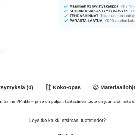
Maailman #1 lävistyskauppa
Yli 7 mil
SUURIN ASIAKASTYYTYVÄISYYS
Yli
TEHDASHINNAT
Tilaa suoraan tuottaj
PARASTA LAATUA
Yli 20 vuoden ko
symyksiä (0)
Koko-opas
Materiaaliohj
 Sininen/Pinkki – ja se on paljon. fantastinen tuote on juuri sitä, mitä 
Löysitkö kaikki etsimäsi tuotetiedot?