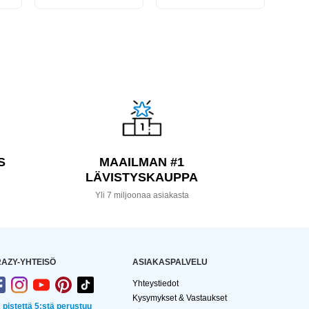
S
MAAILMAN #1
LÄVISTYSKAUPPA
a
Yli 7 miljoonaa asiakasta
AZY-YHTEISÖ
ASIAKASPALVELU
Yhteystiedot
Kysymykset & Vastaukset
2 pistettä 5:stä perustuu