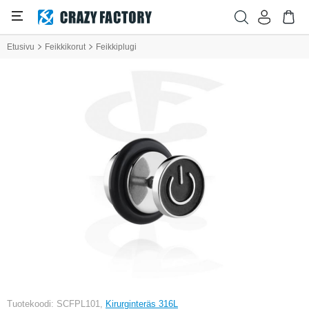
Etusivu
Feikkikorut
Feikkiplugi
Tuotekoodi: SCFPL101,
Kirurginteräs 316L