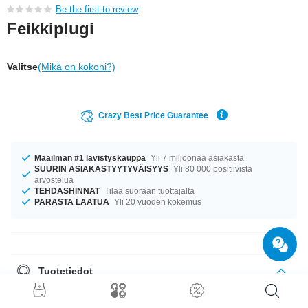
Be the first to review
Feikkiplugi
Valitse
(Mikä on kokoni?)
Crazy Best Price Guarantee
Maailman #1 lävistyskauppa
Yli 7 miljoonaa asiakasta
SUURIN ASIAKASTYYTYVÄISYYS
Yli 80 000 positiivista
arvostelua
TEHDASHINNAT
Tilaa suoraan tuottajalta
PARASTA LAATUA
Yli 20 vuoden kokemus
Tuotetiedot
Saatavilla koossa 1.2 mm. Tuotetta on saatavilla halkaisijalla 8 mm.
kaunis tuote uskomattomaan hintaan!