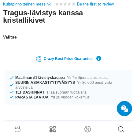
Kultapinnoitteinen messinki
Be the first to review
Tragus-lävistys kanssa
kristallikivet
Valitse
Crazy Best Price Guarantee
Maailman #1 lävistyskauppa
Yli 7 miljoonaa asiakasta
SUURIN ASIAKASTYYTYVÄISYYS
Yli 80 000 positiivista
arvostelua
TEHDASHINNAT
Tilaa suoraan tuottajalta
PARASTA LAATUA
Yli 20 vuoden kokemus
Tuotetiedot
Meillä on saatavilla kokoa 1.2 mm. Tuotetta on saatavilla 6 mm pituisena.