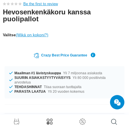
Be the first to review
Hevosenkenkäkoru kanssa
puolipallot
Valitse
(Mikä on kokoni?)
Crazy Best Price Guarantee
Maailman #1 lävistyskauppa
Yli 7 miljoonaa asiakasta
SUURIN ASIAKASTYYTYVÄISYYS
Yli 80 000 positiivista
arvostelua
TEHDASHINNAT
Tilaa suoraan tuottajalta
PARASTA LAATUA
Yli 20 vuoden kokemus
Tuotetiedot
Saatavilla koossa 1.6 mm. Varastossa on halkaisijoita 8 mm–20 mm.