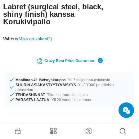
Labret (surgical steel, black,
shiny finish) kanssa
Korukivipallo
Valitse
(Mikä on kokoni?)
Crazy Best Price Guarantee
Maailman #1 lävistyskauppa
Yli 7 miljoonaa asiakasta
SUURIN ASIAKASTYYTYVÄISYYS
Yli 80 000 positiivista
arvostelua
TEHDASHINNAT
Tilaa suoraan tuottajalta
PARASTA LAATUA
Yli 20 vuoden kokemus
Tuotetiedot